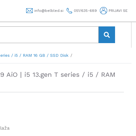
info@belbled.si
051/635-689
PRIJAVI SE
eries / i5 / RAM 16 GB / SSD Disk
AiO | i5 13.gen T series / i5 / RAM
laža