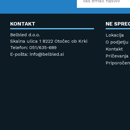
KONTAKT
NE SPRE
Belbled d.o.o.
Lokacija
Skalna ulica 1 8222 Otočec ob Krki
O podjetju
Telefon: 051/635-689
Kontakt
E-pošta: info@belbled.si
Pričevanja
Priporočeni