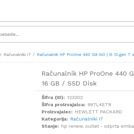
Računalniki i7
Računalnik HP ProOne 440 G9 AiO | i5 13.gen T s
Računalnik HP ProOne 440 G9 
16 GB / SSD Disk
Šifra (ID):
123302
Šifra proizvajalca:
997L4ETR
Proizvajalec:
HEWLETT PACKARD
Kategorija:
Računalniki i7
Stanje:
hp renew, outlet - odprta emba