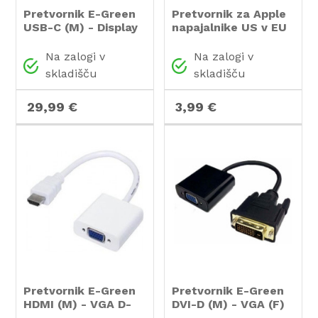
Pretvornik E-Green
Pretvornik za Apple
USB-C (M) - Display
napajalnike US v EU
Port (F)
Na zalogi v
Na zalogi v
skladišču
skladišču
29,99 €
3,99 €
Pretvornik E-Green
Pretvornik E-Green
HDMI (M) - VGA D-
DVI-D (M) - VGA (F)
sub (F)