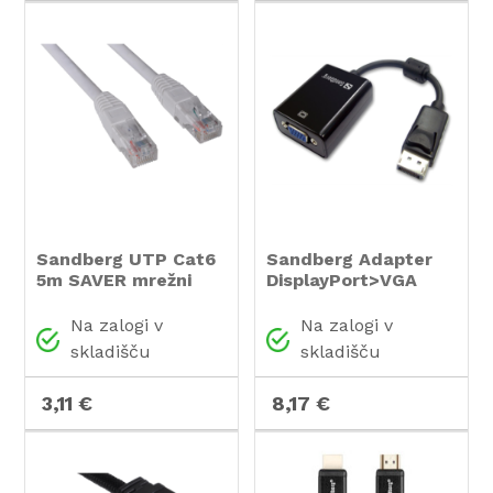
Sandberg UTP Cat6
Sandberg Adapter
5m SAVER mrežni
DisplayPort>VGA
kabel
avdio in video
pretvornik
Na zalogi v
Na zalogi v
skladišču
skladišču
3,11 €
8,17 €