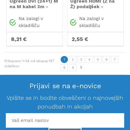
Ugreen DVI (24+1) M
Ugreen HDMI (Ž na
na M kabel 3m -
Ž) podaljšek -
polybag
polybag
Na zalogi v
Na zalogi v
skladišču
skladišču
8,21 €
2,55 €
1
2
3
4
5
6
7
Prikazano
1~24
od skupaj
197
izdelkov
8
9
Prijavi se na e-novice
Vpišite se in bodite obveščeni o najnovejših
ponudbah in akcijah