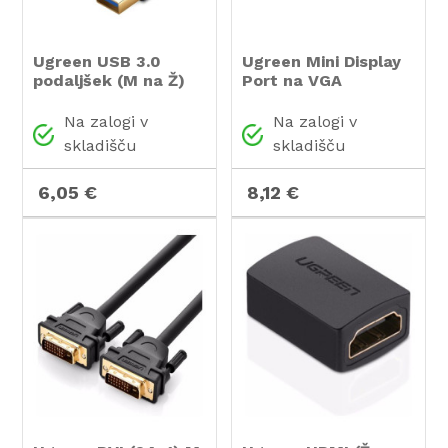
Ugreen USB 3.0
Ugreen Mini Display
podaljšek (M na Ž)
Port na VGA
črn 2m - polybag
Converter črn 15cm -
box
Na zalogi v
Na zalogi v
skladišču
skladišču
6,05 €
8,12 €