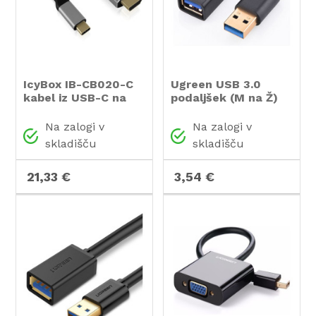
IcyBox IB-CB020-C
Ugreen USB 3.0
kabel iz USB-C na
podaljšek (M na Ž)
HDMI s podporo za
črn 1m - polybag
4k@60Hz
Na zalogi v
Na zalogi v
skladišču
skladišču
21,33 €
3,54 €