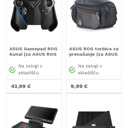
ASUS Gamepad ROG
ASUS ROG torbica za
Kunai (za ASUS ROG
prenašanje (za ASUS
Phone II in III)
ROG Phone in
dodatke)
Na zalogi v
Na zalogi v
skladišču
skladišču
43,99 €
9,99 €