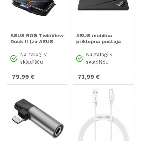
ASUS ROG TwinView
ASUS mobilna
Dock II (za ASUS
priklopna postaja
ROG Phone II in III)
Dock II (za ASUS
ROG Phone II in III)
Na zalogi v
Na zalogi v
skladišču
skladišču
79,99 €
73,99 €