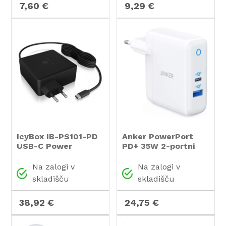
7,60 €
9,29 €
IcyBox IB-PS101-PD
Anker PowerPort
USB-C Power
PD+ 35W 2-portni
Delivery 90W hitri
polnilec
polnilnik
Na zalogi v
Na zalogi v
skladišču
skladišču
38,92 €
24,75 €