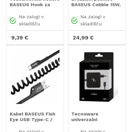
BASEUS Hook za
BASEUS Cobble 15W,
avtomobilski sedež
Qi (bel)
(črn)
Na zalogi v
Na zalogi v
skladišču
skladišču
9,39 €
24,99 €
Kabel BASEUS Fish
Tecnoware
Eye USB Type-C /
univerzalni
2A, 1m (črn)
napajalnik USB-C
65W s Power
Na zalogi v
Na zalogi v