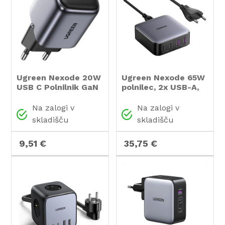
Ugreen Nexode 20W
Ugreen Nexode 65W
USB C Polnilnik GaN
polnilec, 2x USB-A,
II PD 3.0
2x USB-C
Na zalogi v
Na zalogi v
skladišču
skladišču
9,51 €
35,75 €