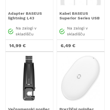
Adapter BASEUS
Kabel BASEUS
lightning L43
Superior Series USB
Type-C Fast
Charging, 66W, 2M
Na zalogi v
Na zalogi v
(bel)
skladišču
skladišču
14,99 €
6,49 €
Večnamenski nosilec
Brezžični polnilec