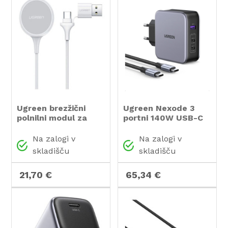
Ugreen brezžični
Ugreen Nexode 3
polnilni modul za
portni 140W USB-C
Apple Watch
polnilnik s PD 3.1 GaN
in priloženim USB-C
Na zalogi v
Na zalogi v
240w polnilnim
skladišču
skladišču
kablom
21,70 €
65,34 €