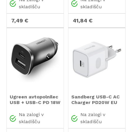
delivery funkcijo
skladišču
skladišču
7,49 €
41,84 €
Ugreen avtopolnilec
Sandberg USB-C AC
USB + USB-C PD 18W
Charger PD20W EU
siv - box
polnilnik
Na zalogi v
Na zalogi v
skladišču
skladišču