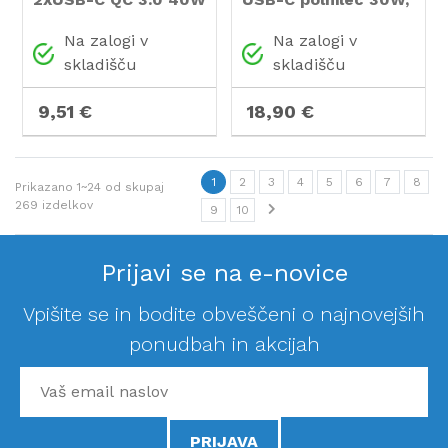
- box
bel
Na zalogi v
Na zalogi v
skladišču
skladišču
9,51 €
18,90 €
1
2
3
4
5
6
7
8
Prikazano
1~24
od skupaj
269
izdelkov
9
10
Prijavi se na e-novice
Vpišite se in bodite obveščeni o najnovejših
ponudbah in akcijah
PRIJAVA