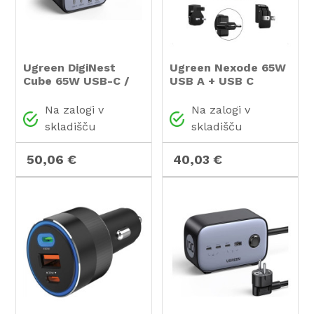
Ugreen DigiNest
Ugreen Nexode 65W
Cube 65W USB-C /
USB A + USB C
AC 7v1 vtičnica
potovalni polnilnik
GaN II PD 3.0
Na zalogi v
Na zalogi v
skladišču
skladišču
50,06 €
40,03 €