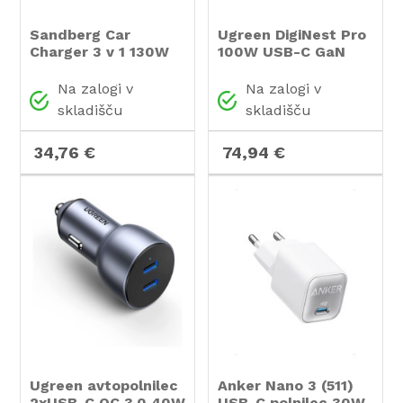
Sandberg Car
Ugreen DigiNest Pro
Charger 3 v 1 130W
100W USB-C GaN
USB-C PD
polnilnik
avtomobilski
Na zalogi v
Na zalogi v
polnilnik
skladišču
skladišču
34,76 €
74,94 €
Ugreen avtopolnilec
Anker Nano 3 (511)
2xUSB-C QC 3.0 40W
USB-C polnilec 30W,