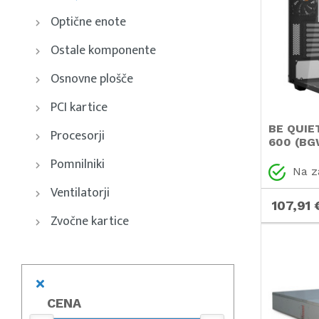
Optične enote
Ostale komponente
Osnovne plošče
PCI kartice
BE QUIE
Procesorji
600 (BG
okno črn
Pomnilniki
Na z
Ventilatorji
107,91 
Zvočne kartice
CENA