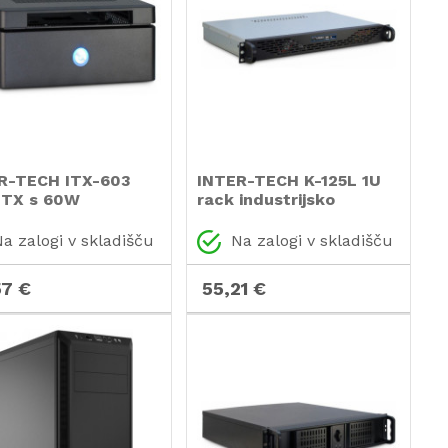
R-TECH ITX-603
INTER-TECH K-125L 1U
 ITX s 60W
rack industrijsko
jalnikom črno ohišje
strežniško ohišje
a zalogi v skladišču
Na zalogi v skladišču
57 €
55,21 €