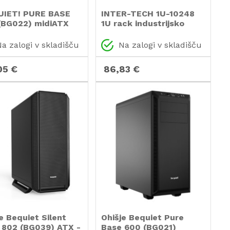
UIET! PURE BASE
INTER-TECH 1U-10248
(BG022) midiATX
1U rack industrijsko
srebrno ohišje
strežniško ohišje
a zalogi v skladišču
Na zalogi v skladišču
05 €
86,83 €
e Bequiet Silent
Ohišje Bequiet Pure
 802 (BG039) ATX -
Base 600 (BG021)