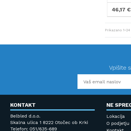
46,17 €
Prikazano
1~24
Vpišite 
KONTAKT
NE SPRE
Belbled d.o.o.
Lokacija
Skalna ulica 1 8222 Otočec ob Krki
O podjetju
Telefon: 051/635-689
Kontakt