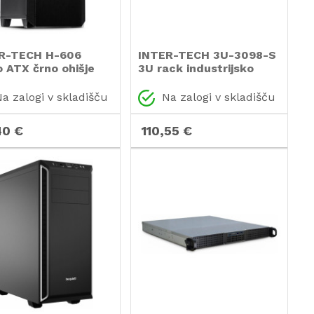
R-TECH H-606
INTER-TECH 3U-3098-S
o ATX črno ohišje
3U rack industrijsko
strežniško ohišje
a zalogi v skladišču
Na zalogi v skladišču
40 €
110,55 €