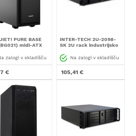
UIET! PURE BASE
INTER-TECH 2U-2098-
(BG021) midi-ATX
SK 2U rack industrijsko
ohišje
strežniško ohišje
a zalogi v skladišču
Na zalogi v skladišču
37 €
105,41 €