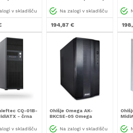
šje
midiATX črno ohišje
črna
alogi v skladišču
Na zalogi v skladišču
N
€
194,87 €
198
hieftec CQ-01B-
Ohišje Omega AK-
Ohiš
idiATX - črna
BKCSE-05 Omega
Midi
MidiATX - črna
alogi v skladišču
Na zalogi v skladišču
N