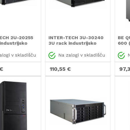
ECH 2U-20255
INTER-TECH 3U-30240
BE Q
industrijsko
3U rack industrijsko
600 
ko ohišje
strežniško ohišje
črno 
alogi v skladišču
Na zalogi v skladišču
N
 €
110,55 €
97,