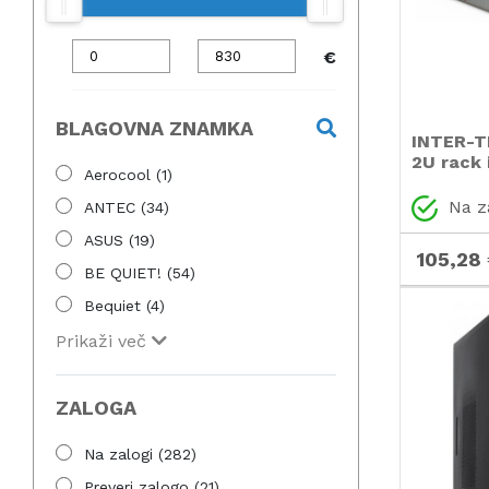
€
BLAGOVNA ZNAMKA
INTER-T
2U rack 
Aerocool
(1)
strežniš
Na z
ANTEC
(34)
ASUS
(19)
105,28
BE QUIET!
(54)
Bequiet
(4)
CHIEFTEC
(37)
Prikaži več
CORSAIR
(3)
Cougar
(14)
ZALOGA
FANTEC
(1)
Na zalogi
(282)
Fideco
(1)
Preveri zalogo
(21)