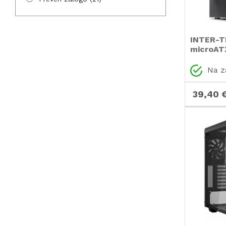
FRACTAL DESIGN
(2)
GIGABYTE
(10)
HKC
(1)
INTER-T
microATX
Icy Box
(4)
ICYBOX
(1)
Na z
In Win
(1)
39,40 
INTER-TECH
(55)
KOLINK
(1)
LC POWER
(10)
LOGILINK
(5)
MSI
(2)
NZXT
(1)
Omega
(1)
ORICO
(3)
PHANTEKS
(18)