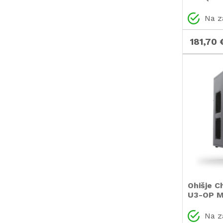
črno ohi
Na z
181,70 
Ohišje C
U3-OP M
Na z