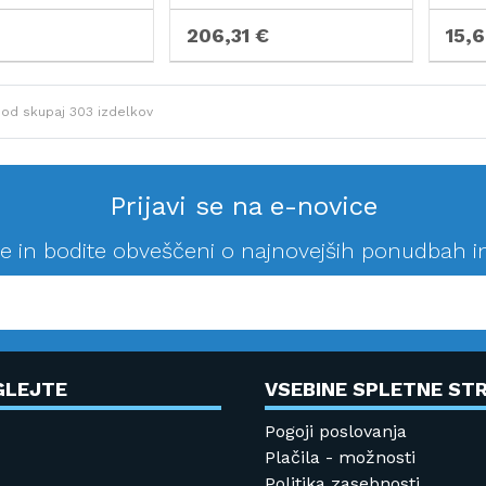
206,31 €
15,
od skupaj
303
izdelkov
Prijavi se na e-novice
se in bodite obveščeni o najnovejših ponudbah i
GLEJTE
VSEBINE SPLETNE STR
Pogoji poslovanja
Plačila - možnosti
Politika zasebnosti