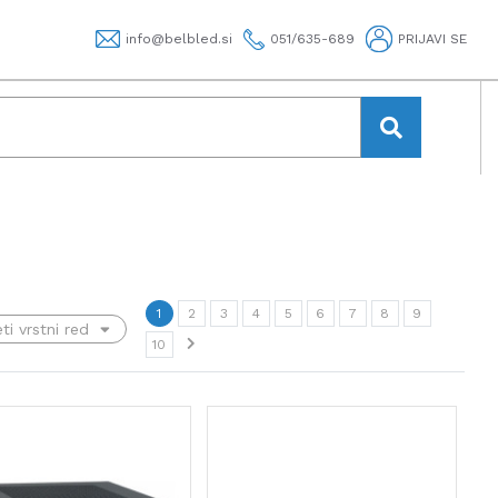
info@belbled.si
051/635-689
PRIJAVI SE
1
2
3
4
5
6
7
8
9
10