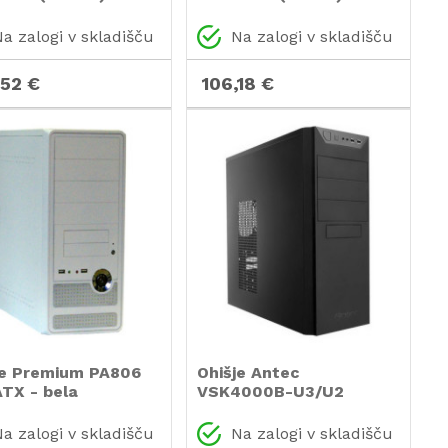
MidiATX - črna
a zalogi v skladišču
Na zalogi v skladišču
,52 €
106,18 €
je Premium PA806
Ohišje Antec
ATX - bela
VSK4000B-U3/U2
MidiATX - črna rdeča
a zalogi v skladišču
Na zalogi v skladišču