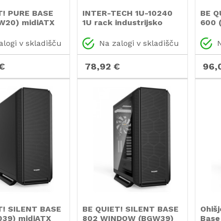
T! PURE BASE
INTER-TECH 1U-10240
BE Q
W20) midiATX
1U rack industrijsko
600 
no/oranžno
strežniško ohišje
črno/
alogi v skladišču
Na zalogi v skladišču
N
€
78,92 €
96,
T! SILENT BASE
BE QUIET! SILENT BASE
Ohišj
039) midiATX
802 WINDOW (BGW39)
Base