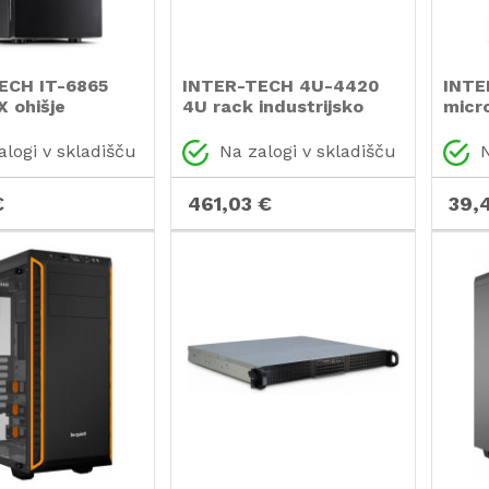
ECH IT-6865
INTER-TECH 4U-4420
INTE
 ohišje
4U rack industrijsko
micr
strežniško ohišje
alogi v skladišču
Na zalogi v skladišču
N
€
461,03 €
39,