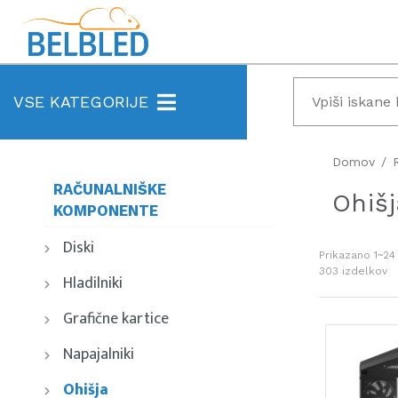
VSE KATEGORIJE
Domov
RAČUNALNIŠKE
Ohišj
KOMPONENTE
Diski
Prikazano
1~24
303
izdelkov
Hladilniki
Grafične kartice
Napajalniki
Ohišja