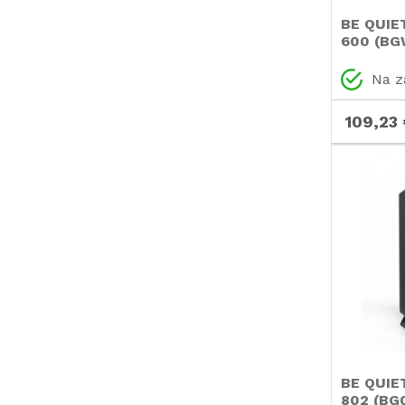
Premium
(1)
BE QUIE
Rasurbo
(1)
600 (BG
okno čr
RAZNI
(2)
ohišje
Na z
Segotep
(1)
109,23 
SHARKOON
(10)
SILVERSTONE
(1)
Thermaltake
(4)
BE QUIE
802 (BG