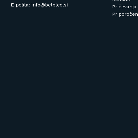
E-pošta: info@belbled.si
Pričevanja
Priporočeni