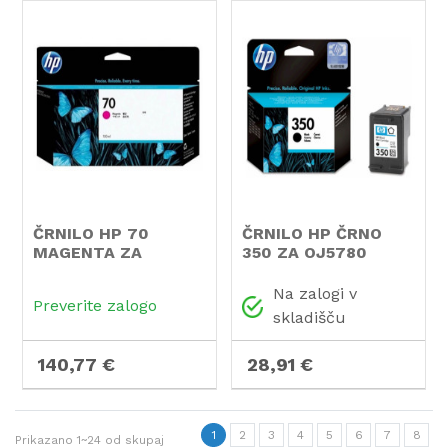
ČRNILO HP 70
ČRNILO HP ČRNO
MAGENTA ZA
350 ZA OJ5780
DesignJet Z2100
Na zalogi v
Preverite zalogo
skladišču
140,77 €
28,91 €
1
2
3
4
5
6
7
8
Prikazano
1~24
od skupaj