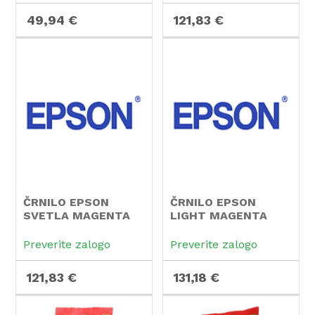
49,94 €
121,83 €
ČRNILO EPSON
ČRNILO EPSON
SVETLA MAGENTA
LIGHT MAGENTA
STY PRO 7800
STYLUS PRO 4800
(220 ml)
Preverite zalogo
Preverite zalogo
121,83 €
131,18 €