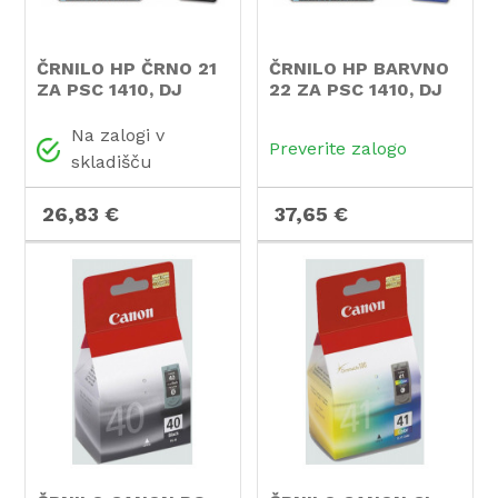
ČRNILO HP ČRNO 21
ČRNILO HP BARVNO
ZA PSC 1410, DJ
22 ZA PSC 1410, DJ
3940, 3920 ZA 190
3940
STRANI
Na zalogi v
Preverite zalogo
skladišču
26,83 €
37,65 €