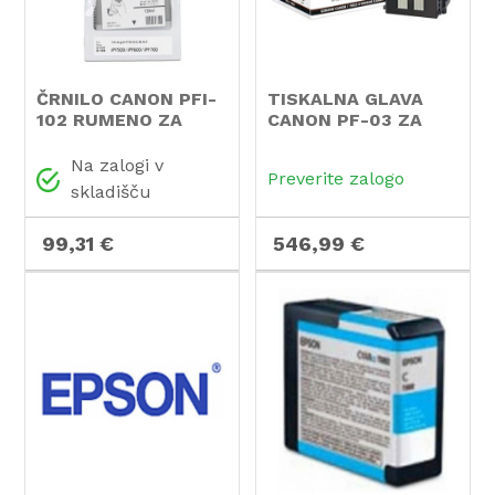
ČRNILO CANON PFI-
TISKALNA GLAVA
102 RUMENO ZA
CANON PF-03 ZA
IPF500
IPF500
Na zalogi v
Preverite zalogo
skladišču
99,31 €
546,99 €