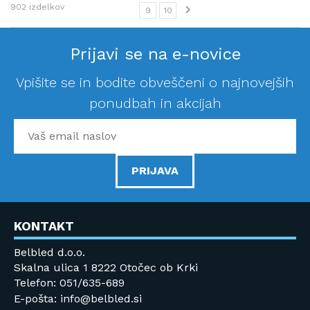
902
izdelkov
9
10
Prijavi se na e-novice
Vpišite se in bodite obveščeni o najnovejših
ponudbah in akcijah
PRIJAVA
KONTAKT
Belbled d.o.o.
Skalna ulica 1 8222 Otočec ob Krki
Telefon: 051/635-689
E-pošta: info@belbled.si