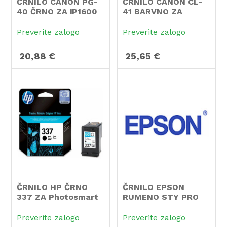
ČRNILO CANON PG-
ČRNILO CANON CL-
40 ČRNO ZA iP1600
41 BARVNO ZA
iP1600
Preverite zalogo
Preverite zalogo
20,88 €
25,65 €
ČRNILO HP ČRNO
ČRNILO EPSON
337 ZA Photosmart
RUMENO STY PRO
8750
7800
Preverite zalogo
Preverite zalogo