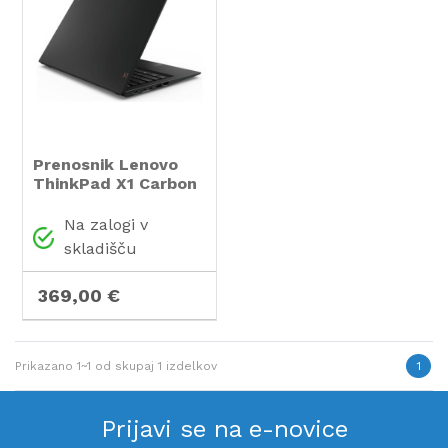
Prenosnik Lenovo
ThinkPad X1 Carbon
G6 / i5 / RAM 8 GB /
SSD Disk / 14,0″
Na zalogi v
WQHD
skladišču
369,00 €
Prikazano
1~1
od skupaj
1
izdelkov
1
Prijavi se na e-novice