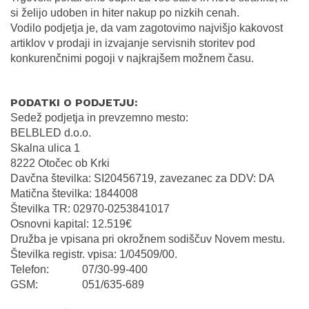
si želijo udoben in hiter nakup po nizkih cenah.
Vodilo podjetja je, da vam zagotovimo najvišjo kakovost
artiklov v prodaji in izvajanje servisnih storitev pod
konkurenčnimi pogoji v najkrajšem možnem času.
PODATKI O PODJETJU:
Sedež podjetja in prevzemno mesto:
BELBLED d.o.o.
Skalna ulica 1
8222 Otočec ob Krki
Davčna številka: SI20456719, zavezanec za DDV: DA
Matična številka: 1844008
Številka TR: 02970-0253841017
Osnovni kapital: 12.519€
Družba je vpisana pri okrožnem sodiščuv Novem mestu.
Številka registr. vpisa: 1/04509/00.
Telefon: 07/30-99-400
GSM: 051/635-689