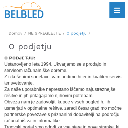
Domov
NE SPREGLEJTE
O podjetju
O podjetju
O PODJETJU:
Ustanovljeno leta 1994. Ukvarjamo se s prodajo in
servisom računalniške opreme.
Z izkušenimi sodelavci vam nudimo hiter in kvaliten servis
ter svetovanje.
Za naše uporabnike neprestano iščemo najustreznejše
rešitve in jih prilagajamo njihovim potrebam.
Obveza nam je zadovoljiti kupce v vseh pogledih, jih
usmerjati v optimalne rešitve, zaradi česar gradimo močne
partnerske povezave s priznanimi dobavitelji na področju
računalništva in informatike.
Trgovski portal smo odprli za vse stare in nove stranke, ki