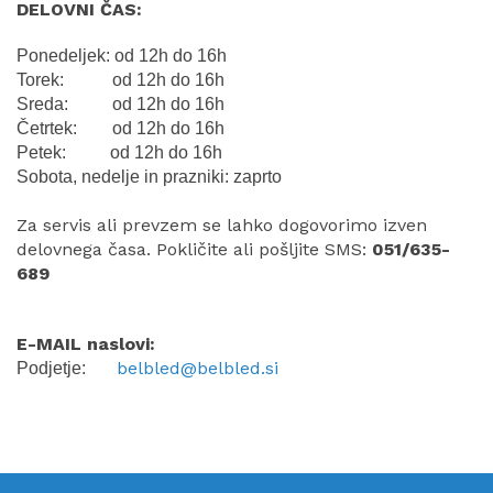
DELOVNI ČAS:
Ponedeljek: od 12h do 16h
Torek: od 12h do 16h
Sreda: od 12h do 16h
Četrtek: od 12h do 16h
Petek: od 12h do 16h
Sobota, nedelje in prazniki: zaprto
Za servis ali prevzem se lahko dogovorimo izven
delovnega časa. Pokličite ali pošljite SMS:
051/635-
689
E-MAIL naslovi:
belbled@belbled.si
Podjetje: