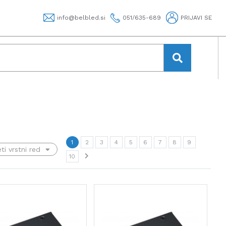
info@belbled.si
051/635-689
PRIJAVI SE
1
2
3
4
5
6
7
8
9
10