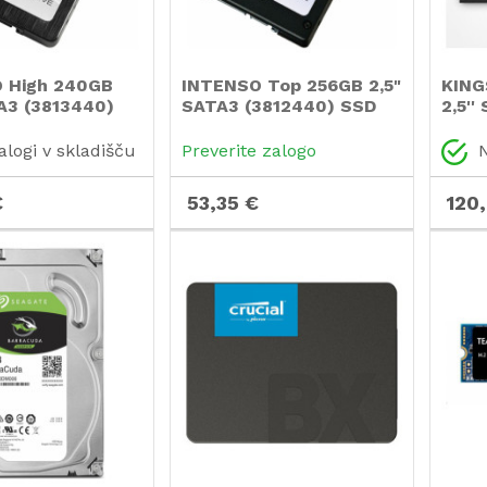
 High 240GB
INTENSO Top 256GB 2,5"
KING
A3 (3813440)
SATA3 (3812440) SSD
2,5''
SA40
alogi v skladišču
Preverite zalogo
N
€
53,35 €
120