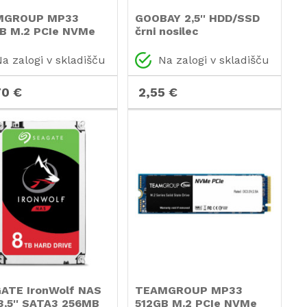
MGROUP MP33
GOOBAY 2,5'' HDD/SSD
B M.2 PCIe NVMe
črni nosilec
FP6256G0C101)
a zalogi v skladišču
Na zalogi v skladišču
70 €
2,55 €
ATE IronWolf NAS
TEAMGROUP MP33
3,5'' SATA3 256MB
512GB M.2 PCIe NVMe