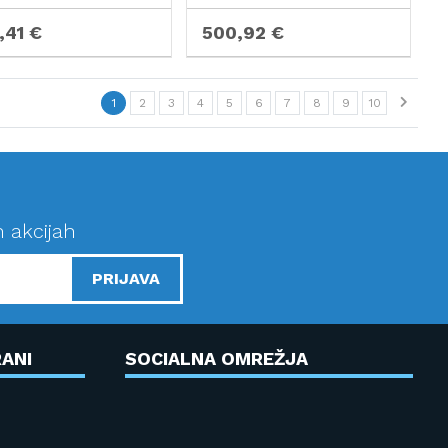
,41 €
500,92 €
1
2
3
4
5
6
7
8
9
10
n akcijah
PRIJAVA
ANI
SOCIALNA OMREŽJA