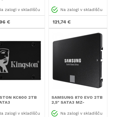
0rpm ST8000VN004
(TM8FP6512G0C101)
disk
SSD
a zalogi v skladišču
Na zalogi v skladišču
,96 €
121,74 €
STON KC600 2TB
SAMSUNG 870 EVO 2TB
SATA3
2,5" SATA3 MZ-
00/2048G SSD
77E2T0B/EU SSD
a zalogi v skladišču
Na zalogi v skladišču