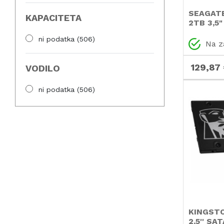
SEAGATE
KAPACITETA
2TB 3,5
7200 S
ni podatka
(506)
trdi disk
Na z
129,87
VODILO
ni podatka
(506)
KINGSTO
2,5'' SA