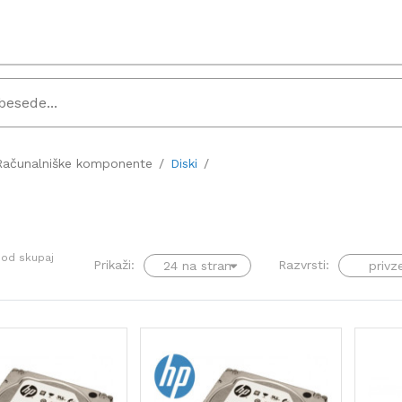
Računalniške komponente
Diski
od skupaj
Prikaži:
Razvrsti: