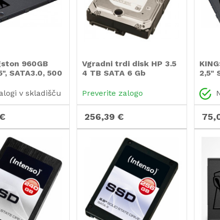
gston 960GB
Vgradni trdi disk HP 3.5
KING
5", SATA3.0, 500
4 TB SATA 6 Gb
2,5"
SA40
alogi v skladišču
Preverite zalogo
N
 €
256,39 €
75,