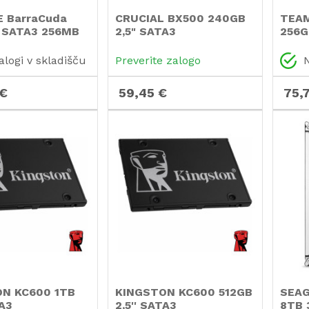
 BarraCuda
CRUCIAL BX500 240GB
TEA
" SATA3 256MB
2,5" SATA3
256G
T2000DM008
(CT240BX500SSD1) SSD
(TM8
SSD
alogi v skladišču
Preverite zalogo
N
 €
59,45 €
75,
N KC600 1TB
KINGSTON KC600 512GB
SEAG
TA3
2,5'' SATA3
8TB 