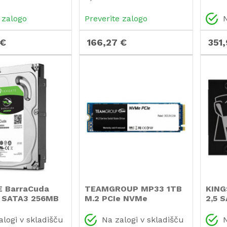
1024G SSD
SKC600/512G SSD
720
trdi 
 zalogo
Preverite zalogo
N
 €
166,27 €
351
 BarraCuda
TEAMGROUP MP33 1TB
KING
" SATA3 256MB
M.2 PCIe NVMe
2,5 
m
(TM8FP6001T0C101)
SKC6
M004 trdi disk
SSD
alogi v skladišču
Na zalogi v skladišču
N