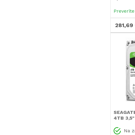
SKC600/
Preverite
281,69
SEAGATE
4TB 3,5
5400rp
ST4000D
Na z