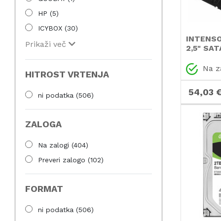
HP
(5)
ICYBOX
(30)
INTENSO
INTENSO
(25)
Prikaži več
2,5" SAT
SSD
KINGSTON
(80)
Na z
LACIE
(18)
HITROST VRTENJA
PATRIOT
(12)
54,03 
ni podatka
(506)
SAMSUNG
(36)
SANDBERG
(3)
ZALOGA
SANDISK
(51)
Na zalogi
(404)
SEAGATE
(48)
Preveri zalogo
(102)
SYNOLOGY
(28)
TEAMGROUP
(4)
FORMAT
TOSHIBA
(9)
UGREEN
(6)
ni podatka
(506)
WD
(130)