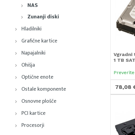
NAS
Zunanji diski
Hladilniki
Grafične kartice
Napajalniki
Vgradni 
1 TB SAT
Ohišja
Preverite
Optične enote
78,08 
Ostale komponente
Osnovne plošče
PCI kartice
Procesorji