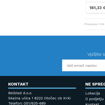
181,33 
Prikazano
1~24
Vpišite 
KONTAKT
NE SPRE
Belbled d.o.o.
Lokacija
Skalna ulica 1 8222 Otočec ob Krki
O podjetju
Telefon: 051/635-689
Kontakt