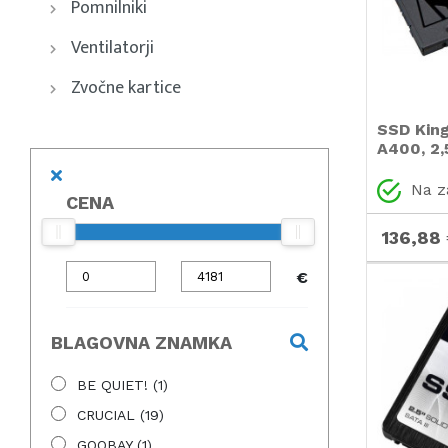
Pomnilniki
Ventilatorji
Zvočne kartice
SSD Kin
A400, 2,
Na z
CENA
136,88
€
BLAGOVNA ZNAMKA
BE QUIET!
(1)
CRUCIAL
(19)
GOOBAY
(1)