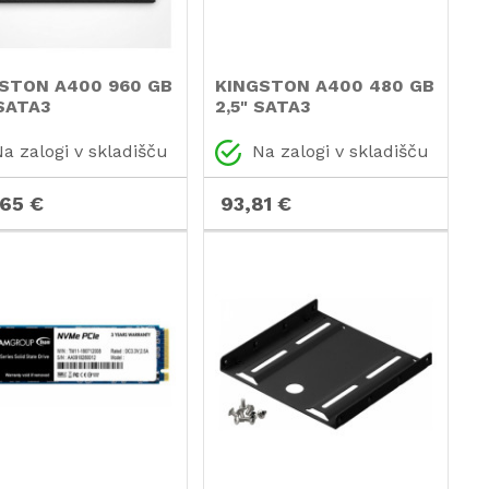
STON A400 960 GB
KINGSTON A400 480 GB
 SATA3
2,5" SATA3
0S37/960G SSD
SA400S37/480G SSD
a zalogi v skladišču
Na zalogi v skladišču
,65 €
93,81 €