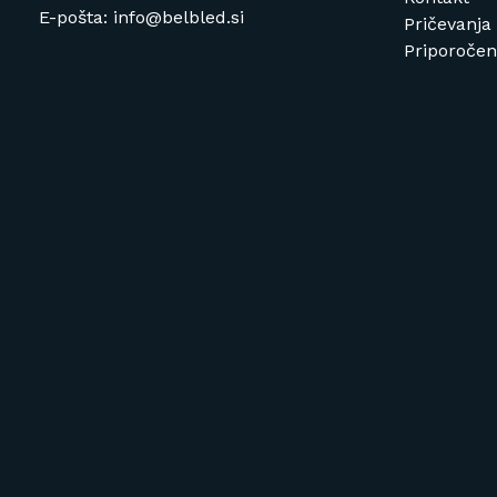
E-pošta: info@belbled.si
Pričevanja
Priporočeni