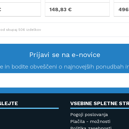
€
148,83 €
496
od skupaj
506
izdelkov
Prijavi se na e-novice
se in bodite obveščeni o najnovejših ponudbah i
GLEJTE
VSEBINE SPLETNE STR
Pogoji poslovanja
Plačila - možnosti
Politika zasebnosti