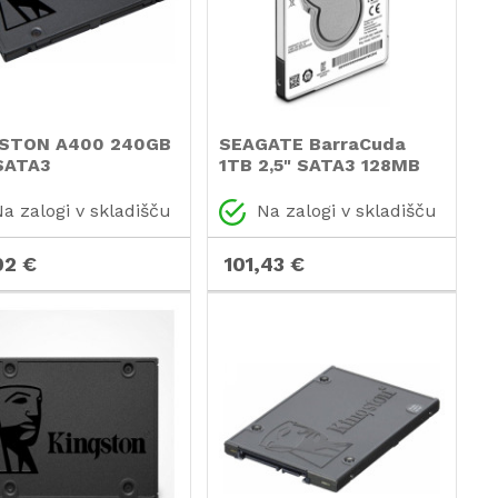
STON A400 240GB
SEAGATE BarraCuda
 SATA3
1TB 2,5" SATA3 128MB
0S37/240G SSD
7mm 5400obr/min
ST1000LM048 trdi disk
a zalogi v skladišču
Na zalogi v skladišču
02 €
101,43 €