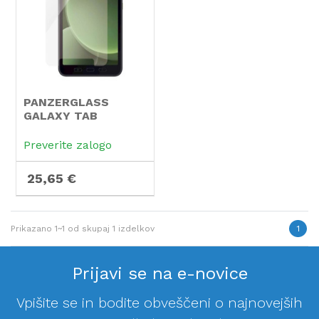
PANZERGLASS
GALAXY TAB
ACTIVE5
Preverite zalogo
25,65 €
Prikazano
1~1
od skupaj
1
izdelkov
1
Prijavi se na e-novice
Vpišite se in bodite obveščeni o najnovejših