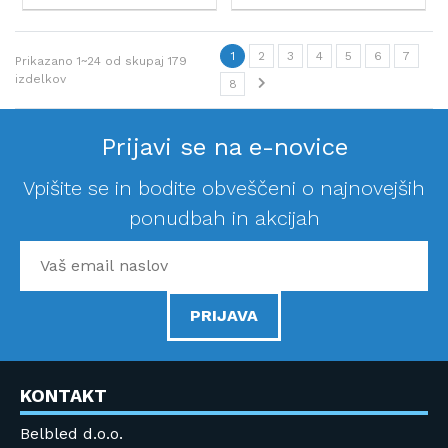
1
2
3
4
5
6
7
Prikazano
1~24
od skupaj
179
izdelkov
8
Prijavi se na e-novice
Vpišite se in bodite obveščeni o najnovejših
ponudbah in akcijah
PRIJAVA
KONTAKT
Belbled d.o.o.