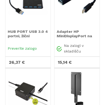
HUB PORT USB 3.0 4
Adapter HP
portni, žični
MiniDisplayPort na
razdelilec
DisplayPort
Na zalogi v
Preverite zalogo
skladišču
26,37 €
15,14 €