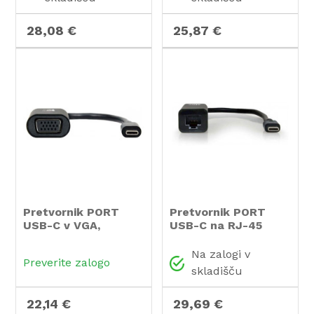
28,08 €
25,87 €
Pretvornik PORT
Pretvornik PORT
USB-C v VGA,
USB-C na RJ-45
resolucija: 1920 x
1200 ali 1080p
Na zalogi v
Preverite zalogo
skladišču
22,14 €
29,69 €