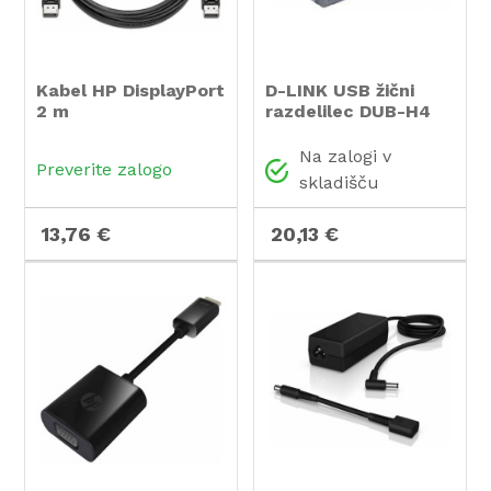
Kabel HP DisplayPort
D-LINK USB žični
2 m
razdelilec DUB-H4
Na zalogi v
Preverite zalogo
skladišču
13,76 €
20,13 €