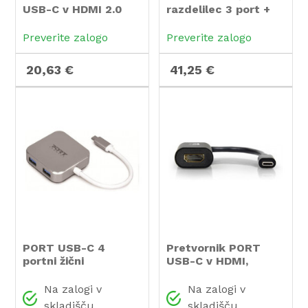
USB-C v HDMI 2.0
razdelilec 3 port +
USB-C
Preverite zalogo
Preverite zalogo
20,63 €
41,25 €
PORT USB-C 4
Pretvornik PORT
portni žični
USB-C v HDMI,
razdelilec
resolucija: 4096 x
2160
Na zalogi v
Na zalogi v
skladišču
skladišču