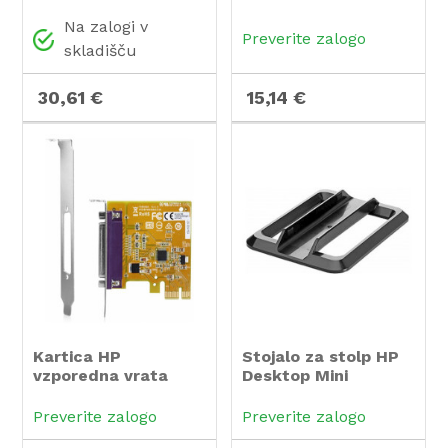
1.4
Na zalogi v
Preverite zalogo
skladišču
30,61 €
15,14 €
Kartica HP
Stojalo za stolp HP
vzporedna vrata
Desktop Mini
PCIe x1
Preverite zalogo
Preverite zalogo