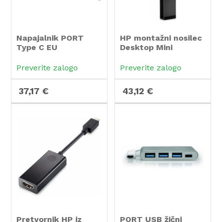
Napajalnik PORT
HP montažni nosilec
Type C EU
Desktop Mini
računalnikov za HP
LCD zaslon 17
Preverite zalogo
Preverite zalogo
37,17 €
43,12 €
Pretvornik HP iz
PORT USB žični