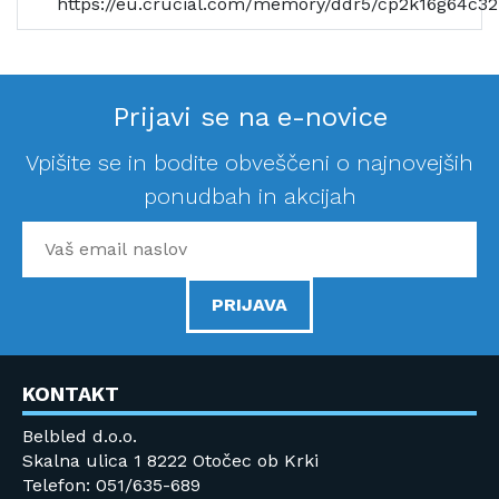
https://eu.crucial.com/memory/ddr5/cp2k16g64c3
Prijavi se na e-novice
Vpišite se in bodite obveščeni o najnovejših
ponudbah in akcijah
PRIJAVA
KONTAKT
Belbled d.o.o.
Skalna ulica 1 8222 Otočec ob Krki
Telefon: 051/635-689