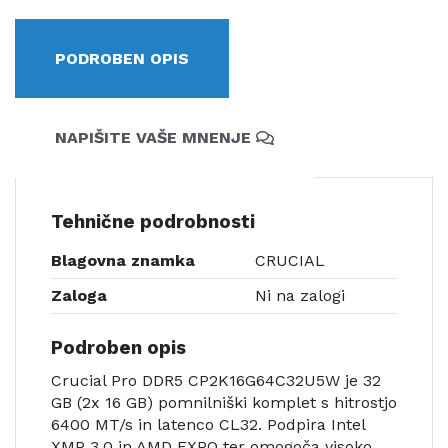
PODROBEN OPIS
NAPIŠITE VAŠE MNENJE
Tehnične podrobnosti
Blagovna znamka
CRUCIAL
Zaloga
Ni na zalogi
Podroben opis
Crucial Pro DDR5 CP2K16G64C32U5W je 32
GB (2x 16 GB) pomnilniški komplet s hitrostjo
6400 MT/s in latenco CL32. Podpira Intel
XMP 3.0 in AMD EXPO ter omogoča visoko