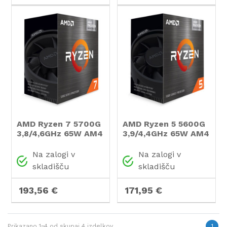
AMD Ryzen 7 5700G
AMD Ryzen 5 5600G
3,8/4,6GHz 65W AM4
3,9/4,4GHz 65W AM4
Wraith Stealth
Wraith Stealth
hladilnik BOX
hladilnik BOX
Na zalogi v
Na zalogi v
procesor
procesor
skladišču
skladišču
193,56 €
171,95 €
Prikazano
1~4
od skupaj
4
izdelkov
1