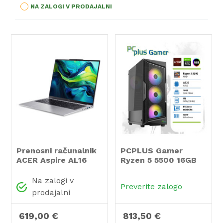
NA ZALOGI V PRODAJALNI
Prenosni računalnik
PCPLUS Gamer
ACER Aspire AL16
Ryzen 5 5500 16GB
52P-57CR i5-1334U
1TB SSD RTX 3050
Windows 11 PRO +
6GB gaming namizni
Na zalogi v
Preverite zalogo
darilo antivirusni
računalnik
prodajalni
program Trend
Micro Maximum
619,00 €
813,50 €
Security